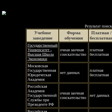
Результат поиск
Учебное
Форма
Платная /
заведение
обучения
бесплатна
Государственный
Университет -
очная заочная
платная
Высшая Школа
соискательство
бесплатная
Экономики
Московская
Государственная
платная
нет данных
Юридическая
бесплатная
Академия
Российская
Академия
очная заочная
Государственной
нет данных
соискательство
Службы при
Президенте РФ
Российская