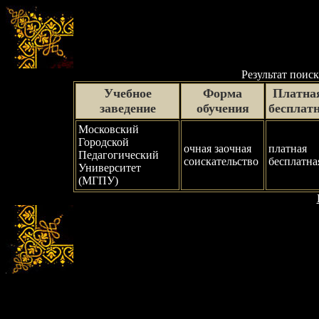
Результат поиск
Учебное
Форма
Платная
заведение
обучения
бесплат
Московский
Городской
очная заочная
платная
Педагогический
соискательство
бесплатна
Университет
(МГПУ)