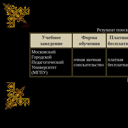
Результат поиск
Учебное
Форма
Платная
заведение
обучения
бесплат
Московский
Городской
очная заочная
платная
Педагогический
соискательство
бесплатна
Университет
(МГПУ)