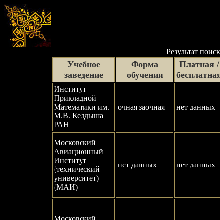
Результат поиск
Учебное
Форма
Платная /
заведение
обучения
бесплатна
Институт
Прикладной
Математики им.
очная заочная
нет данных
М.В. Келдыша
РАН
Московский
Авиационный
Институт
нет данных
нет данных
(технический
университет)
(МАИ)
Московский