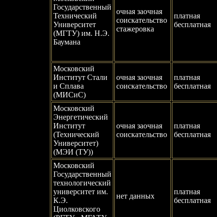
Государственный
очная заочная
Технический
платная
соискательство
Университет
бесплатная
стажеровка
(МГТУ) им. Н.Э.
Баумана
Московский
Институт Стали
очная заочная
платная
и Сплава
соискательство
бесплатная
(МИСиС)
Московский
Энергетический
Институт
очная заочная
платная
(Технический
соискательство
бесплатная
Университет)
(МЭИ (ТУ))
Московский
Государственный
технологический
университет им.
платная
нет данных
К.Э.
бесплатная
Циолковского