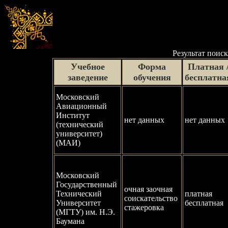
Результат поиск
Учебное
Форма
Платная 
заведение
обучения
бесплатна
Московский
Авиационный
Институт
нет данных
нет данных
(технический
университет)
(МАИ)
Московский
Государственный
очная заочная
Технический
платная
соискательство
Университет
бесплатная
стажеровка
(МГТУ) им. Н.Э.
Баумана