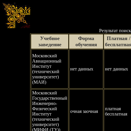
Результат поиск
Учебное
Форма
Платная /
заведение
обучения
бесплатна
Московский
Авиационный
Институт
нет данных
нет данных
(технический
университет)
(МАИ)
Московский
Государственный
Инженерно-
Физический
платная
очная заочная
Институт
бесплатная
(технический
университет)
(МИФИ (ТУ))