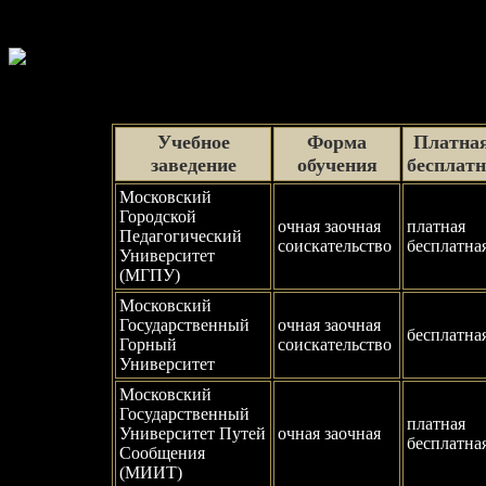
Учебное
Форма
Платная
заведение
обучения
бесплат
Московский
Городской
очная заочная
платная
Педагогический
соискательство
бесплатна
Университет
(МГПУ)
Московский
Государственный
очная заочная
бесплатна
Горный
соискательство
Университет
Московский
Государственный
платная
Университет Путей
очная заочная
бесплатна
Сообщения
(МИИТ)