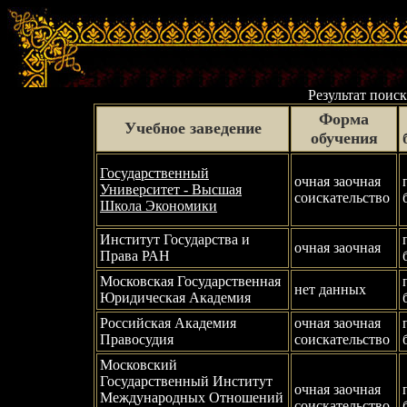
Результат поиск
Форма
Учебное заведение
обучения
Государственный
очная заочная
Университет - Высшая
соискательство
Школа Экономики
Институт Государства и
очная заочная
Права РАН
Московская Государственная
нет данных
Юридическая Академия
Российская Академия
очная заочная
Правосудия
соискательство
Московский
Государственный Институт
очная заочная
Международных Отношений
соискательство