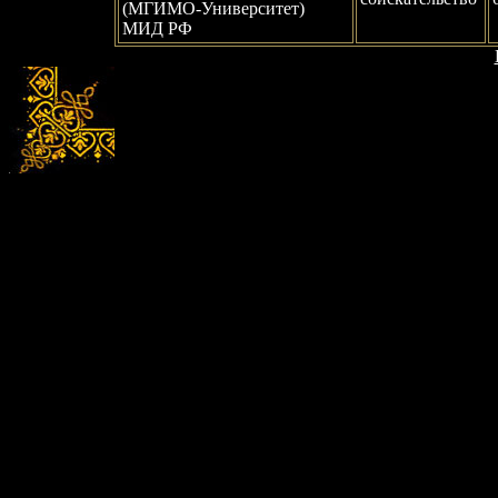
(MГИMO-Унивepcитeт)
MИД PФ