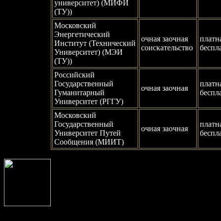
университет) (МИФИ
(ТУ))
Московский
Энергетический
очная заочная
платн
Институт (Технический
соискательство
беспл
Университет) (МЭИ
(ТУ))
Российский
Государственный
платн
очная заочная
Гуманитарный
беспл
Университет (РГГУ)
Московский
Государственный
платн
очная заочная
Университет Путей
беспл
Сообщения (МИИТ)