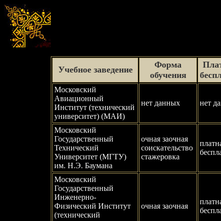
Форма
Плат
Учебное заведение
обучения
бесп
Московский
Авиационный
нет данных
нет д
Институт (технический
университет) (МАИ)
Московский
Государственный
очная заочная
платн
Технический
соискательство
беспл
Университет (МГТУ)
стажеровка
им. Н.Э. Баумана
Московский
Государственный
Инженерно-
платн
Физический Институт
очная заочная
беспл
(технический