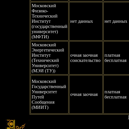
Московский
Физико-
Технический
Институт
нет данных
нет данных
(государственный
университет)
(МФТИ)
Московский
Энергетический
Институт
очная заочная
платная
(Технический
соискательство
бесплатная
Университет)
(МЭИ (ТУ))
Московский
Государственный
Университет
платная
очная заочная
Путей
бесплатная
Сообщения
(МИИТ)