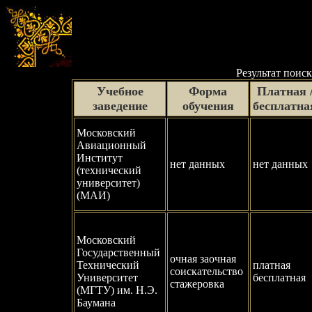
Результат поиск
Учебное
Форма
Платная 
заведение
обучения
бесплатна
Московский
Авиационный
Институт
нет данных
нет данных
(технический
университет)
(МАИ)
Московский
Государственный
очная заочная
Технический
платная
соискательство
Университет
бесплатная
стажеровка
(МГТУ) им. Н.Э.
Баумана