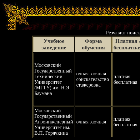
Результат поиск
Учебное
Форма
Платная 
заведение
обучения
бесплатна
Московский
Государственный
очная заочная
Технический
платная
соискательство
Университет
бесплатная
стажеровка
(МГТУ) им. Н.Э.
Баумана
Московский
Государственный
платная
Агроинженерный
очная заочная
бесплатная
Университет им.
В.П. Горячкина