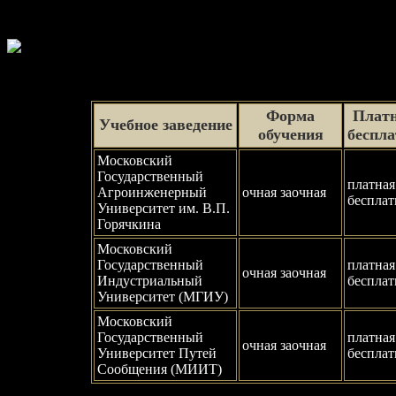
Форма
Платн
Учебное заведение
обучения
беспл
Московский
Государственный
платная
Агроинженерный
очная заочная
бесплат
Университет им. В.П.
Горячкина
Московский
Государственный
платная
очная заочная
Индустриальный
бесплат
Университет (МГИУ)
Московский
Государственный
платная
очная заочная
Университет Путей
бесплат
Сообщения (МИИТ)