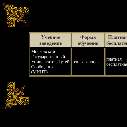
Учебное
Форма
Платная
заведение
обучения
бесплат
Московский
Государственный
платная
Университет Путей
очная заочная
бесплатна
Сообщения
(МИИТ)