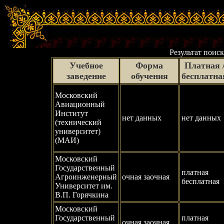
Результат поиск
Учебное
Форма
Платная 
заведение
обучения
бесплатна
Московский
Авиационный
Институт
нет данных
нет данных
(технический
университет)
(МАИ)
Московский
Государственный
платная
Агроинженерный
очная заочная
бесплатная
Университет им.
В.П. Горячкина
Московский
Государственный
платная
очная заочная