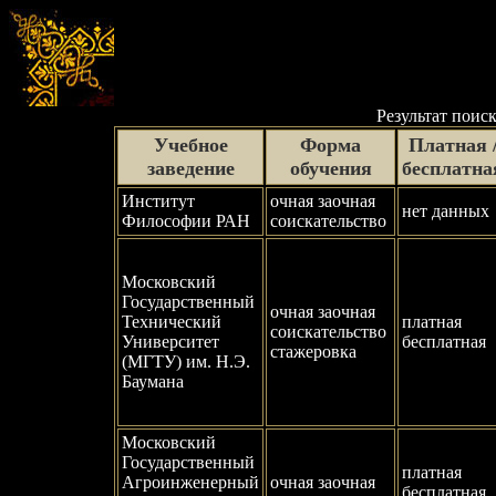
Результат поиск
Учебное
Форма
Платная 
заведение
обучения
бесплатна
Институт
очная заочная
нет данных
Философии РАН
соискательство
Московский
Государственный
очная заочная
Технический
платная
соискательство
Университет
бесплатная
стажеровка
(МГТУ) им. Н.Э.
Баумана
Московский
Государственный
платная
Агроинженерный
очная заочная
бесплатная