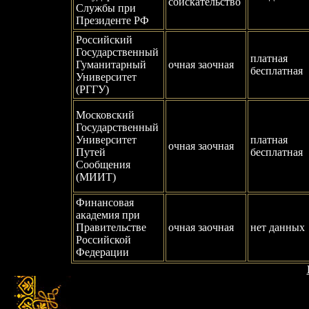
соискательство
Службы при
Президенте РФ
Российский
Государственный
платная
Гуманитарный
очная заочная
бесплатная
Университет
(РГГУ)
Московский
Государственный
Университет
платная
очная заочная
Путей
бесплатная
Сообщения
(МИИТ)
Финансовая
академия при
Правительстве
очная заочная
нет данных
Российской
Федерации