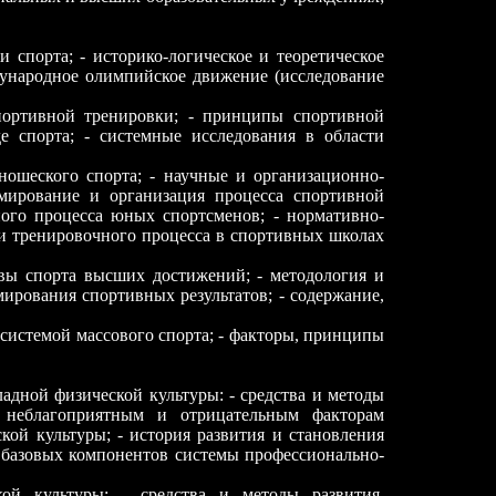
 спорта; - историко-логическое и теоретическое
дународное олимпийское движение (исследование
портивной тренировки; - принципы спортивной
е спорта; - системные исследования в области
ношеского спорта; - научные и организационно-
мирование и организация процесса спортивной
ного процесса юных спортсменов; - нормативно-
 и тренировочного процесса в спортивных школах
овы спорта высших достижений; - методология и
ирования спортивных результатов; - содержание,
е системой массового спорта; - факторы, принципы
адной физической культуры: - средства и методы
к неблагоприятным и отрицательным факторам
кой культуры; - история развития и становления
я базовых компонентов системы профессионально-
кой культуры: - средства и методы развития,