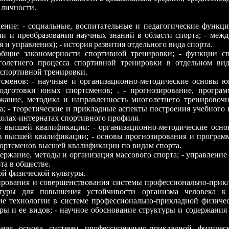
 личности.
ление: - социальные, воспитательные и педагогические функции
и и преобразования научных знаний в области спорта; - меж
и управления); - история развития отдельного вида спорта.
 общие закономерности спортивной тренировки; - функции с
голетнего процесса спортивной тренировки в отдельном вид
 спортивной тренировки.
тсменов: - научные и организационно-методические основы ю
одготовки юных спортсменов; . - прогнозирование, програм
ржание, методика и направленность многолетнего тренировоч
; - теоретические и прикладные аспекты построения учебного
олах-интернатах спортивного профиля.
ов высшей квалификации: - организационно-методические осн
в высшей квалификации; - основы прогнозирования и программ
портсменов высшей квалификации по видам спорта.
одержание, методы и организация массового спорта; - управлени
та в обществе.
ой физической культуры.
ирования и совершенствования системы профессионально-прикл
льтуры для повышения устойчивости организма человека 
ие технологии в системе профессионально-прикладной физичес
ры и ее видов; - научное обоснование структуры и содержани
ьная основа системы профессионально-прикладной физичес