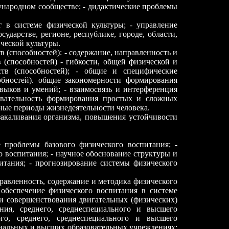
дународном сообществе; - дидактические проблемы
г в системе физической культуры; - управление
ударстве, регионе, республике, городе, области,
ческой культуры.
 (способностей): - содержание, направленность и
(способностей) - гибкости, общей физической и
ств (способностей); - общие и специфические
собностей). общие закономерности формирования
ыков и умений; - взаимосвязь и интерференция
овательность формирования простых и сложных
ные периоды жизнедеятельности человека.
 закаливания организма, повышения устойчивости
е проблемы базового физического воспитания; -
 воспитания; - научное обоснование структуры и
итания; - прогнозирование системы физического
правленность, содержание и методика физического
 обеспечение физического воспитания в системе
 и совершенствования двигательных (физических)
ния, среднего, среднеспециального и высшего
го, среднего, среднеспециального и высшего
циальных и высших образовательных учреждениях;