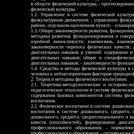
в области физической культуры; - прогнозирован
физической культуры.
1.2. Управление в системе физической культур
физкультурным движением; - управление физкульт
районе, отдельном населенном пункте; - планиро
1.3. Общие закономерности развития, функционир
методика развития, функционирования и соверш
аэробной выносливости; взаимосвязь, взаимо
закономерности переноса физических качеств;
двигательных навыков и умений: содержание и
двигательных навыков; общие и специфически
двигательных навыков; - закономерности функци
1.4. Средства и методы физической культуры в
человека к неблагоприятным факторам природной
2. Теория и методика физического воспитания.
2.1. Теоретико-методологические и историко-л
педагогические технологии в системе физическо
содержания базовых компонентов системы физич
воспитания.
2.2. Физическое воспитание в системе дошкольно
воспитания в системе дошкольного, среднего, 
дошкольного, среднего, среднеспециального и 
качеств (способностей), формирование двига
профессионального образования; - норматив
профессионального образования; - оптимизация 