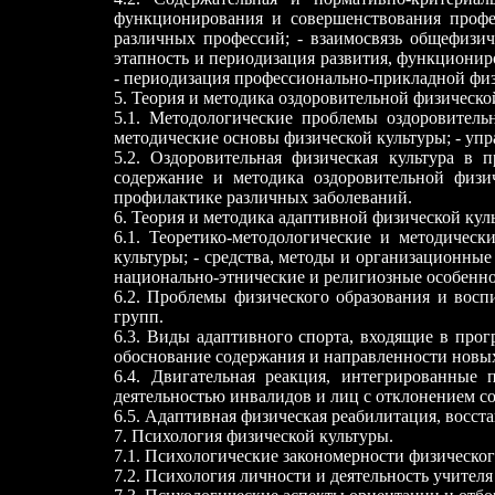
функционирования и совершенствования профе
различных профессий; - взаимосвязь общефизич
этапность и периодизация развития, функциони
- периодизация профессионально-прикладной физ
5. Теория и методика оздоровительной физическо
5.1. Методологические проблемы оздоровитель
методические основы физической культуры; - уп
5.2. Оздоровительная физическая культура в 
содержание и методика оздоровительной физич
профилактике различных заболеваний.
6. Теория и методика адаптивной физической кул
6.1. Теоретико-методологические и методичес
культуры; - средства, методы и организационны
национально-этнические и религиозные особенно
6.2. Проблемы физического образования и восп
групп.
6.3. Виды адаптивного спорта, входящие в про
обоснование содержания и направленности новых
6.4. Двигательная реакция, интегрированные
деятельностью инвалидов и лиц с отклонением со
6.5. Адаптивная физическая реабилитация, восст
7. Психология физической культуры.
7.1. Психологические закономерности физическо
7.2. Психология личности и деятельность учителя