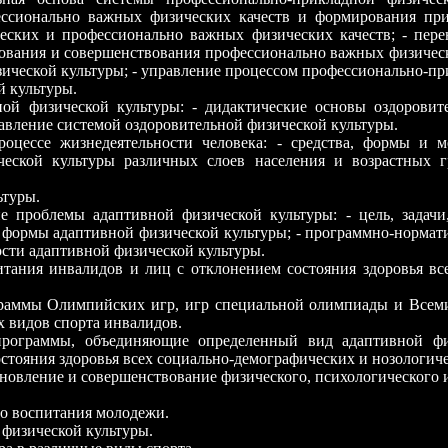
ссионально важных физических качеств и формирования при
еских и профессионально важных физических качеств; - пере
рования и совершенствования профессионально важных физичес
ической культуры; - управление процессом профессионально-пр
й культуры.
ной физической культуры: - дидактические основы оздоровит
равление системой оздоровительной физической культуры.
процессе жизнедеятельности человека: - средства, формы и 
еской культуры различных слоев населения и возрастных гр
ьтуры.
кие проблемы адаптивной физической культуры: - цель, зада
е формы адаптивной физической культуры; - программно-нормат
сти адаптивной физической культуры.
итания инвалидов и лиц с отклонением состояния здоровья вс
граммы Олимпийских игр, игр специальной олимпиады и Всемир
 видов спорта инвалидов.
 программы, объединяющие определенный вид адаптивной фи
стояния здоровья всех социально-демографических и нозологич
ановление и совершенствование физического, психологического 
го воспитания молодежи.
 физической культуры.