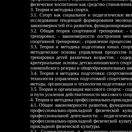
физическое воспитание как средство становления
3. Теория и методика спорта.
3.1. Спорт как социальное и педагогическое яв
исследование тенденций формирования эволюци
закономерностей его развития, функционирования 
3.2. Общая теория спортивной тренировки: -
тренировки; - закономерности построения мно
спортивной тренировки; - управление процессом
3.3. Теория и методика подготовки юных спор
методические основы управления процессом п
тренировки детей различных возрастов; - соде
критериальные основы детско-юношеского спорта
олимпийского резерва и общеобразовательных шк
3.4. Теория и методика подготовки спортсмен
технология управления подготовкой спортсмено
методы, организация и технология подготовки с
3.5. Теория и организация массового спорта: - с
и пути усиления действитенности массового спор
4. Теория и методика профессионально-прикладн
4.1. Общие закономерности развития, функцион
профессионально-прикладной физической ку
профессиональной деятельности; - педагогическ
профессионально-прикладной физической культу
прикладной физической культуры.
4.2. Содержательная и нормативно-критериал