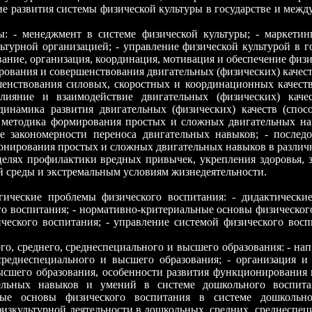
ие развития системы физической культуры в государстве и меж
ы: - менеджмент в системе физической культуры; - маркетин
урной организацией; - управление физической культурой в гос
вание, организация, координация, мотивация и обеспечение физи
ования и совершенствования двигательных (физических) качеств
енствования силовых, скоростных и координационных качеств 
влияние и взаимодействие двигательных (физических) каче
 динамика развития двигательных (физических) качеств (спо
 методика формирования простых и сложных двигательных нав
е закономерности переноса двигательных навыков; - послед
онирования простых и сложных двигательных навыков в различ
 целях профилактики вредных привычек, укрепления здоровья,
 среды и экстремальным условиям жизнедеятельности.
огические проблемы физического воспитания: - дидактически
го воспитания; - нормативно-критериальные основы физического
еского воспитания; - управление системой физического восп
го, среднего, среднеспециального и высшего образования: - на
среднеспециального и высшего образования; - организация и
высшего образования, особенности развития функционирования
тельных навыков и умений в системе дошкольного воспита
ные основы физического воспитания в системе дошкольно
физкультурной деятельности в дошкольных, средних, среднеспе