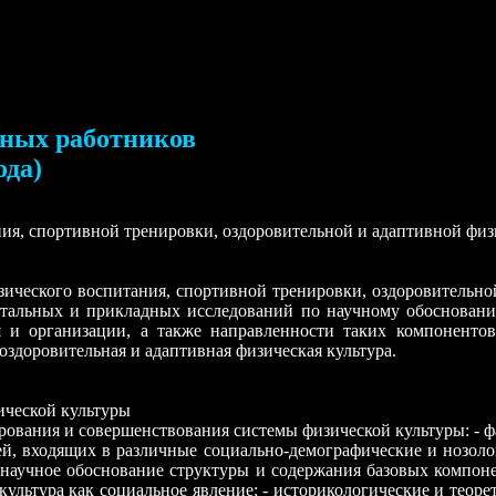
чных работников
ода)
ния, спортивной тренировки, оздоровительной и адаптивной фи
изического воспитания, спортивной тренировки, оздоровительно
тальных и прикладных исследований по научному обоснованию
 и организации, а также направленности таких компонентов
оздоровительная и адаптивная физическая культура.
ической культуры
рования и совершенствования системы физической культуры: - ф
й, входящих в различные социально-демографические и нозоло
 научное обоснование структуры и содержания базовых компоне
я культура как социальное явление; - историкологические и тео