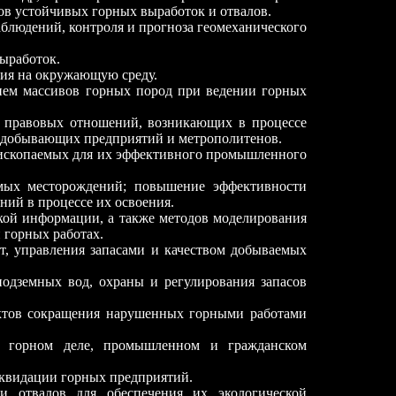
ов устойчивых горных выработок и отвалов.
аблюдений, контроля и прогноза геомеханического
выработок.
вия на окружающую среду.
нием массивов горных пород при ведении горных
 и правовых отношений, возникающих в процессе
нодобывающих предприятий и метрополитенов.
х ископаемых для их эффективного промышленного
уемых месторождений; повышение эффективности
ний в процессе их освоения.
ской информации, а также методов моделирования
 горных работах.
от, управления запасами и качеством добываемых
подземных вод, охраны и регулирования запасов
ектов сокращения нарушенных горными работами
 в горном деле, промышленном и гражданском
иквидации горных предприятий.
 и отвалов для обеспечения их экологической