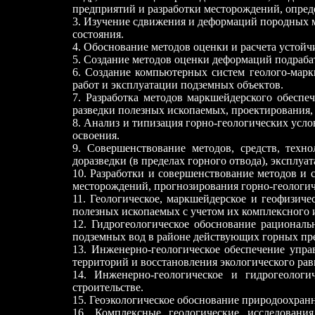
предприятий и разработки месторождений, опред
3. Изучение сдвижения и деформаций породных ма
состояния.
4. Обоснование методов оценки и расчета устойч
5. Создание методов оценки деформаций подраба
6. Создание компьютерных систем геолого-марк
работ и эксплуатации подземных объектов.
7. Разработка методов маркшейдерского обеспе
разведки полезных ископаемых, проектирования,
8. Анализ и типизация горно-геологических ус
освоения.
9. Совершенствование методов, средств, тех
доразведки (в пределах горного отвода), эксплу
10. Разработки и совершенствование методов и 
месторождений, прогнозирования горно-геологич
11. Геологическое, маркшейдерское и геофизич
полезных ископаемых с учетом их комплексного
12. Гидрогеологическое обоснование рационал
подземных вод в районе действующих горных пр
13. Инженерно-геологическое обеспечение упр
территорий и восстановления экологического рав
14. Инженерно-геологическое и гидрогеолог
строительстве.
15. Геоэкологическое обоснование природоохран
16. Комплексные геологические исследовани