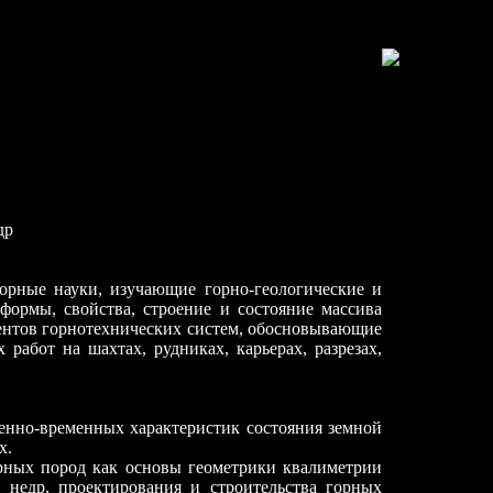
др
горные науки, изучающие горно-геологические и
формы, свойства, строение и состояние массива
ментов горнотехнических систем, обосновывающие
работ на шахтах, рудниках, карьерах, разрезах,
венно-временных характеристик состояния земной
х.
орных пород как основы геометрики квалиметрии
я недр, проектирования и строительства горных