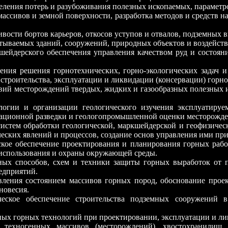
еления потерь и разубоживания полезных ископаемых, параметр
ссивов и земной поверхности, разработка методов и средств н
ивости бортов карьеров, откосов уступов и отвалов, подземных 
тываемых зданий, сооружений, природных объектов и воздейст
шейдерского обеспечения управления качеством руд и состоя
чения решения горнотехнических, горно-экологических задач
 строительства, эксплуатации и ликвидации (консервации) гор
ловий месторождений твердых, жидких и газообразных полезны
нологии и организации геологического изучения эксплуатир
атационной разведки и геологопромышленной оценки месторожде
систем обработки геологической, маркшейдерской и геофизиче
еских явлений и процессов, создание основ управления ими при
еское обеспечение проектирования и планирования горных раб
 использования и охраны окружающей среды.
ьных способов, схем и техники защиты горных выработок от 
едприятий.
авления состоянием массивов горных пород, обоснование про
новесия.
ическое обеспечение строительства подземных сооружений
ных горных технологий при проектировании, эксплуатации и л
я техногенных массивов (месторождений), хвостохранилищ