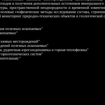
тходов и получения дополнительных источников минерального 
ктуры, пространственной неоднородности и временной изменчи
полевые геофизические методы исследования состава, строения
 мониторинг природно-технических объектов и геологической с
сков полезных ископаемых"
ископаемых"
 газовых месторождений"
ждений полезных ископаемых"
м, рудничная аэрогазодинамика и горная теплофизика"
 горнотехнических систем"
роительная) "