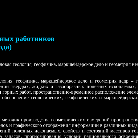
чных работников
ода)
овая геология, геофизика, маркшейдерское дело и геометрия не
логия, геофизика, маркшейдерское дело и геометрия недр – 
ений твердых, жидких и газообразных полезных ископаемых, 
я горных работ, пространственно-временное расположение эле
обеспечение геологических, геофизических и маркшейдерских 
 и методик производства геометрических измерений пространст
родов и графического отображения информации в различных вида
дений полезных ископаемых, свойств и состояний массивов г
та запасов, прогнозирования условий рационального освоени