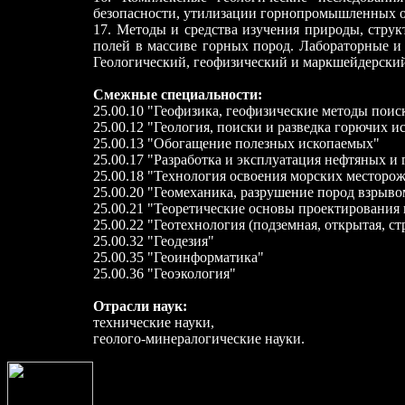
безопасности, утилизации горнопромышленных о
17. Методы и средства изучения природы, стру
полей в массиве горных пород. Лабораторные и 
Геологический, геофизический и маркшейдерский
Смежные специальности:
25.00.10 "Геофизика, геофизические методы пои
25.00.12 "Геология, поиски и разведка горючих 
25.00.13 "Обогащение полезных ископаемых"
25.00.17 "Разработка и эксплуатация нефтяных и
25.00.18 "Технология освоения морских месторо
25.00.20 "Геомеханика, разрушение пород взрыво
25.00.21 "Теоретические основы проектирования
25.00.22 "Геотехнология (подземная, открытая, ст
25.00.32 "Геодезия"
25.00.35 "Геоинформатика"
25.00.36 "Геоэкология"
Отрасли наук:
технические науки,
геолого-минералогические науки.