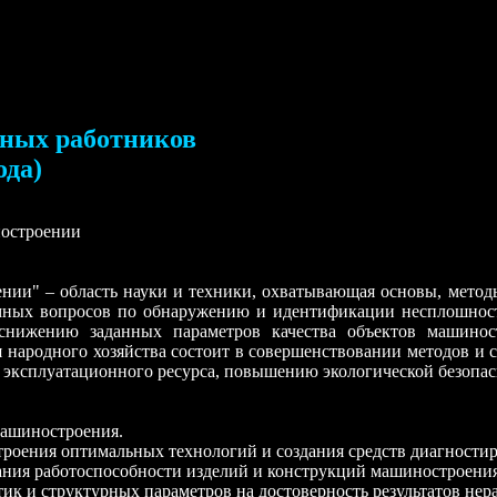
чных работников
ода)
ностроении
нии" – область науки и техники, охватывающая основы, метод
мных вопросов по обнаружению и идентификации несплошносте
снижению заданных параметров качества объектов машинос
 народного хозяйства состоит в совершенствовании методов и
 эксплуатационного ресурса, повышению экологической безопа
машиностроения.
строения оптимальных технологий и создания средств диагности
вания работоспособности изделий и конструкций машиностроени
ик и структурных параметров на достоверность результатов не