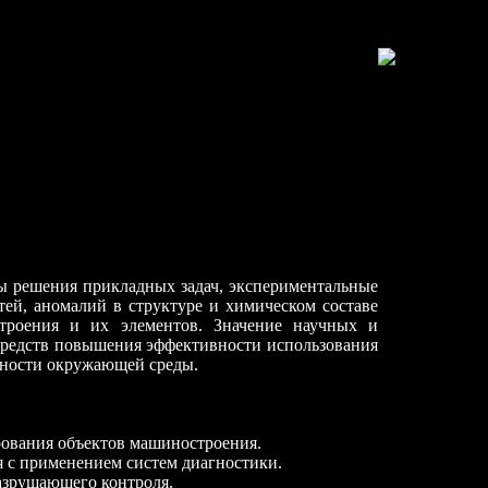
ы решения прикладных задач, экспериментальные
й, аномалий в структуре и химическом составе
троения и их элементов. Значение научных и
 средств повышения эффективности использования
сности окружающей среды.
рования объектов машиностроения.
я с применением систем диагностики.
разрушающего контроля.