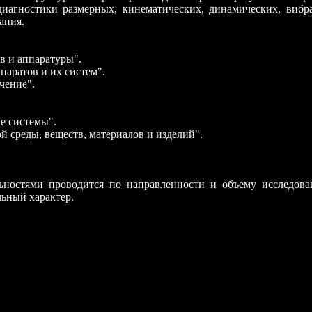
диагностики размерных, кинематических, динамических, вибр
ания.
в и аппаратуры".
паратов и их систем".
чение".
ие системы".
й среды, веществ, материалов и изделий".
ьностями проводится по направленности и объему исследов
ьный характер.